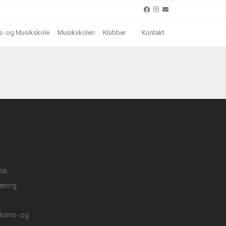
- og Musikskole
Musikskolen
Klubber
Kontakt
tik
æring
gdoms- og