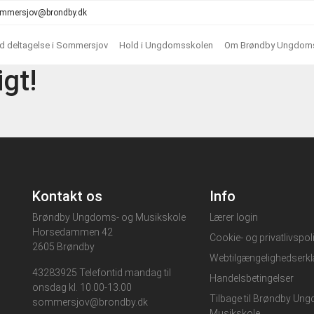
 sommersjov@brondby.dk
ed deltagelse i Sommersjov
Hold i Ungdomsskolen
Om Brøndby Ungdoms
igt!
Kontakt os
Info
Brøndby Ungdoms- og Musikskole
Lærer login
Horsedammen 42
Cookie- og privatlivspoli
2605 Brøndby
Webtilgængelighedserkl
43283925 Telefontid mandag til
Handelsbetingelser
onsdag kl. 10.00-13.00
Tilbage til Brøndby Un
sommersjov@brondby.dk
Musikskole