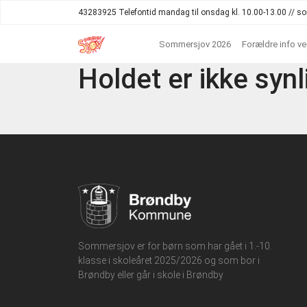
43283925 Telefontid mandag til onsdag kl. 10.00-13.00 //
Sommersjov 2026
Forældre info v
Holdet er ikke synl
Sommersjov er for børn som har gået i 1.-10.
klasse i skoleåret 2025/2026 og som bor i
Brøndby eller går i skole i Brøndby