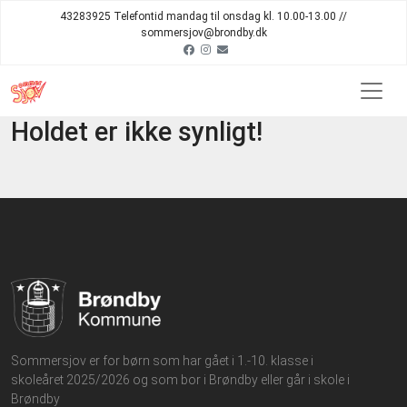
43283925 Telefontid mandag til onsdag kl. 10.00-13.00 //
sommersjov@brondby.dk
Holdet er ikke synligt!
Sommersjov er for børn som har gået i 1.-10. klasse i
skoleåret 2025/2026 og som bor i Brøndby eller går i skole i
Brøndby