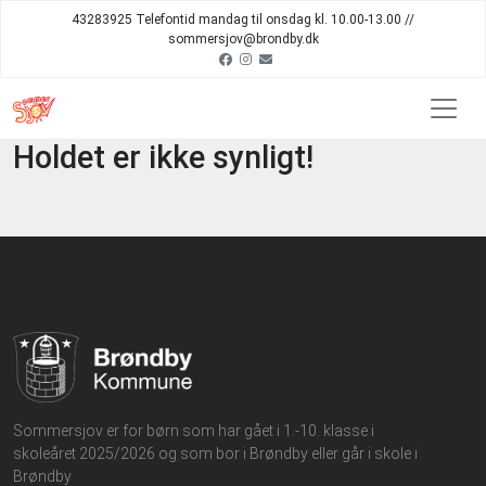
43283925 Telefontid mandag til onsdag kl. 10.00-13.00 //
sommersjov@brondby.dk
Holdet er ikke synligt!
Sommersjov er for børn som har gået i 1.-10. klasse i
skoleåret 2025/2026 og som bor i Brøndby eller går i skole i
Brøndby