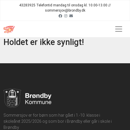
43283925 Telefontid mandag til onsdag kl. 10.00-13.00 //
sommersjov@brondby.dk
Holdet er ikke synligt!
Sommersjov er for børn som har gået i 1.-10. klasse i
skoleåret 2025/2026 og som bor i Brøndby eller går i skole i
Brøndby