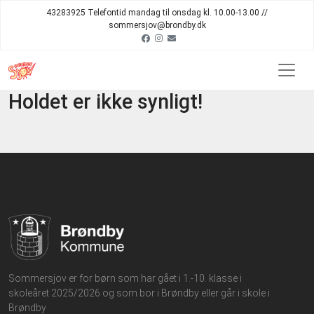
43283925 Telefontid mandag til onsdag kl. 10.00-13.00 //
sommersjov@brondby.dk
Holdet er ikke synligt!
Sommersjov er for børn som har gået i 1.-10. klasse i
skoleåret 2025/2026 og som bor i Brøndby eller går i skole i
Brøndby