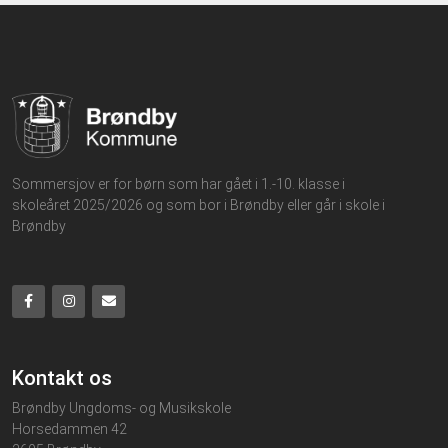
Sommerbogen
Dato
mandag, tirsdag, onsdag, torsdag, fredag, lørdag,
søndag
Pladser
Tilmelding se beskrivelsen nedenfor
Sommersjov er for børn som har gået i 1.-10. klasse i
skoleåret 2025/2026 og som bor i Brøndby eller går i skole i
Brøndby
Kontakt os
Brøndby Ungdoms- og Musikskole
Horsedammen 42