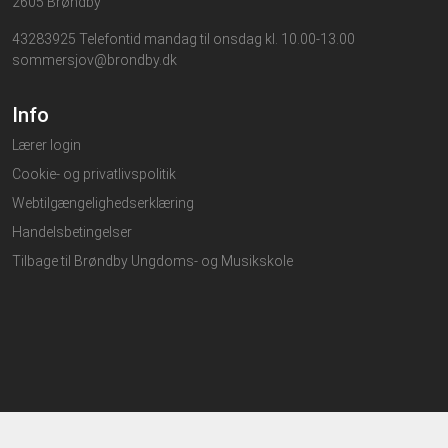
2605 Brøndby
43283925 Telefontid mandag til onsdag kl. 10.00-13.00
sommersjov@brondby.dk
Info
Lærer login
Cookie- og privatlivspolitik
Webtilgængelighedserklæring
Handelsbetingelser
Tilbage til Brøndby Ungdoms- og Musikskole