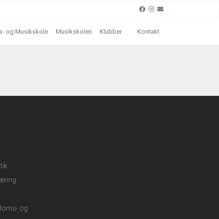
- og Musikskole
Musikskolen
Klubber
Kontakt
tik
æring
gdoms- og