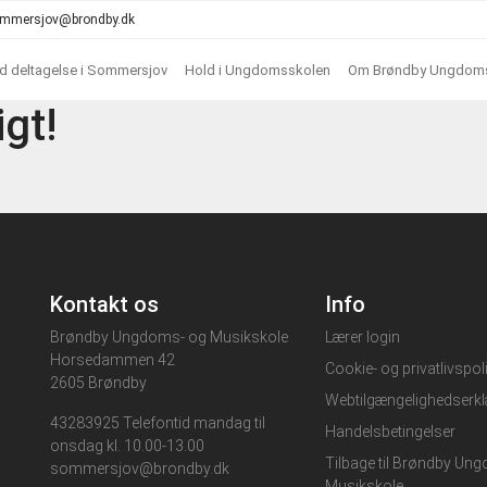
 sommersjov@brondby.dk
ed deltagelse i Sommersjov
Hold i Ungdomsskolen
Om Brøndby Ungdoms
igt!
Kontakt os
Info
Brøndby Ungdoms- og Musikskole
Lærer login
Horsedammen 42
Cookie- og privatlivspoli
2605 Brøndby
Webtilgængelighedserkl
43283925 Telefontid mandag til
Handelsbetingelser
onsdag kl. 10.00-13.00
Tilbage til Brøndby Un
sommersjov@brondby.dk
Musikskole