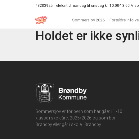
43283925 Telefontid mandag til onsdag kl. 10.00-13.00 //
Sommersjov 2026
Forældre info v
Holdet er ikke synl
Sommersjov er for børn som har gået i 1.-10.
klasse i skoleåret 2025/2026 og som bor i
Brøndby eller går i skole i Brøndby