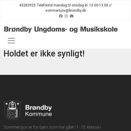
43283925 Telefontid mandag til onsdag kl. 10.00-13.00 //
sommersjov@brondby.dk
Holdet er ikke synligt!
Sommersjov er for børn som har gået i 1.-10. klasse i