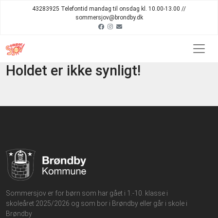
43283925 Telefontid mandag til onsdag kl. 10.00-13.00 //
sommersjov@brondby.dk
Holdet er ikke synligt!
Sommersjov er for børn som har gået i 1.-10. klasse i
skoleåret 2025/2026 og som bor i Brøndby eller går i skole i
Brøndby