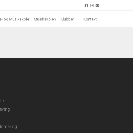
- og Musikskole
Musikskolen
Klubber
Kontakt
tik
æring
gdoms- og