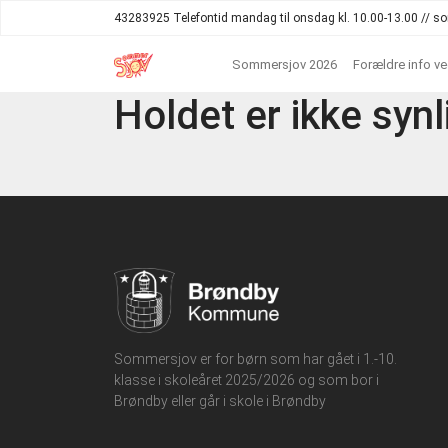
43283925 Telefontid mandag til onsdag kl. 10.00-13.00 //
Sommersjov 2026
Forældre info v
Holdet er ikke synl
Sommersjov er for børn som har gået i 1.-10.
klasse i skoleåret 2025/2026 og som bor i
Brøndby eller går i skole i Brøndby