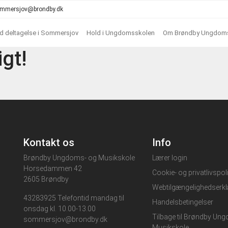
 sommersjov@brondby.dk
ed deltagelse i Sommersjov
Hold i Ungdomsskolen
Om Brøndby Ungdoms
igt!
Kontakt os
Info
Brøndby Ungdoms- og Musikskole
Lærer login
Horsedammen 42
Cookie- og privatlivspoli
2605 Brøndby
Webtilgængelighedserkl
43283925 Telefontid mandag til
Handelsbetingelser
onsdag kl. 10.00-13.00
Tilbage til Brøndby Un
sommersjov@brondby.dk
Musikskole