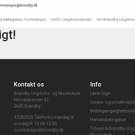
 sommersjov@brondby.dk
ed deltagelse i Sommersjov
Hold i Ungdomsskolen
Om Brøndby Ungdoms
igt!
Kontakt os
Info
Brøndby Ungdoms- og Musikskole
Lærer login
Horsedammen 42
Cookie- og privatlivspoli
2605 Brøndby
Webtilgængelighedserkl
43283925 Telefontid mandag til
Handelsbetingelser
onsdag kl. 10.00-13.00
Tilbage til Brøndby Un
sommersjov@brondby.dk
Musikskole