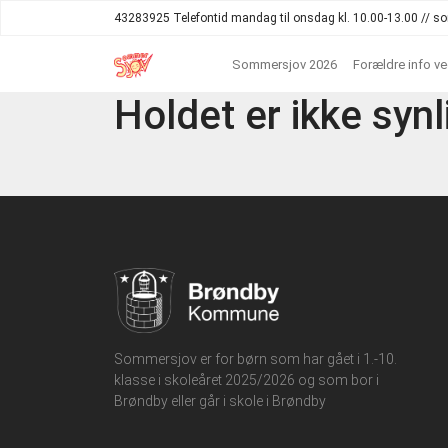
43283925 Telefontid mandag til onsdag kl. 10.00-13.00 //
Sommersjov 2026
Forældre info v
Holdet er ikke synl
Sommersjov er for børn som har gået i 1.-10.
klasse i skoleåret 2025/2026 og som bor i
Brøndby eller går i skole i Brøndby