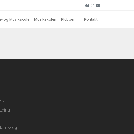
- og Musikskole
Musikskolen
Klubber
Kontakt
tik
æring
gdoms- og