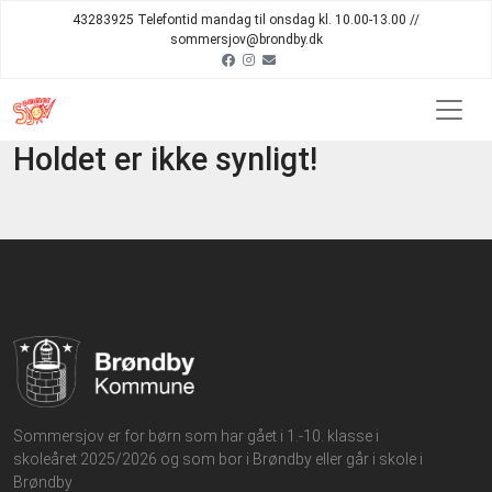
43283925 Telefontid mandag til onsdag kl. 10.00-13.00 //
sommersjov@brondby.dk
Holdet er ikke synligt!
Sommersjov er for børn som har gået i 1.-10. klasse i
skoleåret 2025/2026 og som bor i Brøndby eller går i skole i
Brøndby