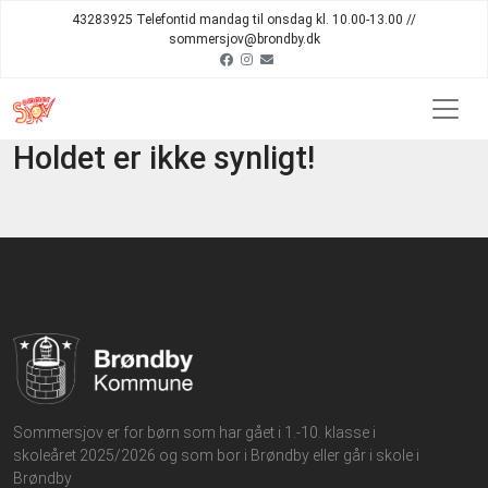
43283925 Telefontid mandag til onsdag kl. 10.00-13.00 //
sommersjov@brondby.dk
Holdet er ikke synligt!
Sommersjov er for børn som har gået i 1.-10. klasse i
skoleåret 2025/2026 og som bor i Brøndby eller går i skole i
Brøndby