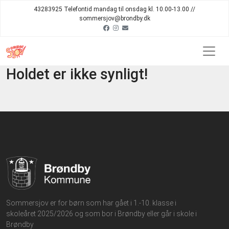
43283925 Telefontid mandag til onsdag kl. 10.00-13.00 //
sommersjov@brondby.dk
Holdet er ikke synligt!
Sommersjov er for børn som har gået i 1.-10. klasse i
skoleåret 2025/2026 og som bor i Brøndby eller går i skole i
Brøndby