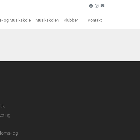
- og Musikskole
Musikskolen
Klubber
Kontakt
tik
æring
gdoms- og