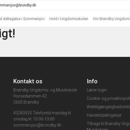
 sommersjov@brondby.dk
ed deltagelse i Sommersjov
Hold i Ungdomsskolen
Om Brøndby Ungdoms
igt!
Kontakt os
Info
Brøndby Ungdoms- og Musikskole
Lærer login
Horsedammen 42
Cookie- og privatlivspoli
2605 Brøndby
Webtilgængelighedserkl
43283925 Telefontid mandag til
Handelsbetingelser
onsdag kl. 10.00-13.00
Tilbage til Brøndby Un
sommersjov@brondby.dk
Musikskole