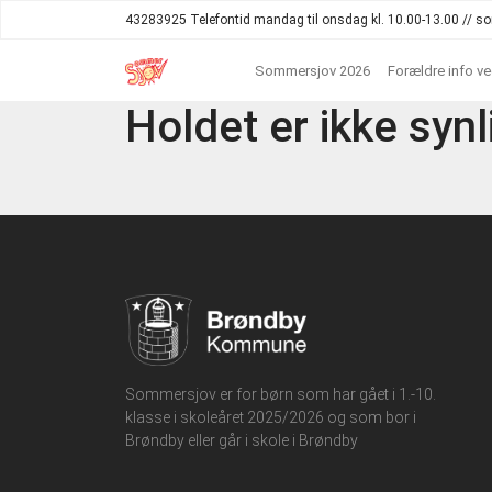
43283925 Telefontid mandag til onsdag kl. 10.00-13.00 //
Sommersjov 2026
Forældre info v
Holdet er ikke synl
Sommersjov er for børn som har gået i 1.-10.
klasse i skoleåret 2025/2026 og som bor i
Brøndby eller går i skole i Brøndby